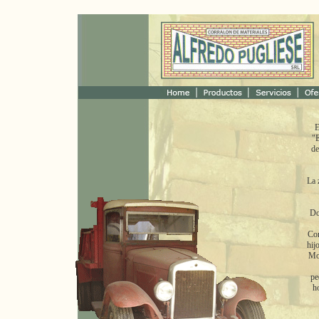
E
"E
de
La 
Do
Com
hij
Mod
pe
ho